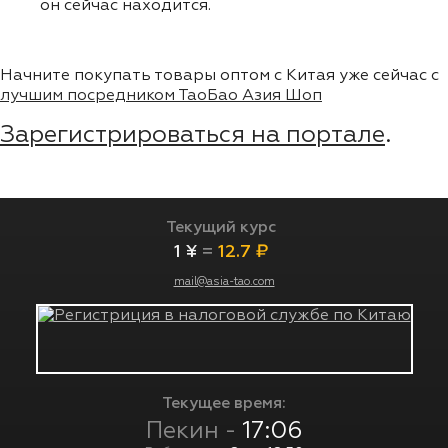
он сейчас находится.
Начните покупать товары оптом с Китая уже сейчас с
лучшим посредником ТаоБао Азия Шоп
Зарегистрироваться на портале
.
Текущий курс
1 ¥
=
12.7 ₽
mail@asia-tao.com
Текущее время:
Пекин -
17:06