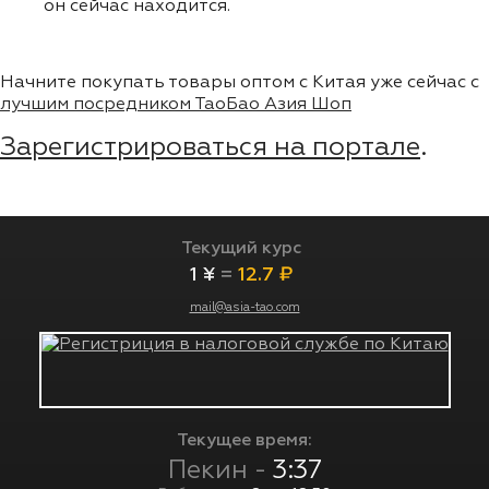
он сейчас находится.
Начните покупать товары оптом с Китая уже сейчас с
лучшим посредником ТаоБао Азия Шоп
Зарегистрироваться на портале
.
Текущий курс
1 ¥
=
12.7 ₽
mail@asia-tao.com
Текущее время:
Пекин -
3:37