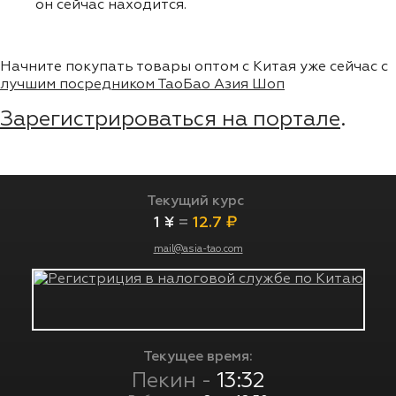
он сейчас находится.
Начните покупать товары оптом с Китая уже сейчас с
лучшим посредником ТаоБао Азия Шоп
Зарегистрироваться на портале
.
Текущий курс
1 ¥
=
12.7 ₽
mail@asia-tao.com
Текущее время:
Пекин -
13:32