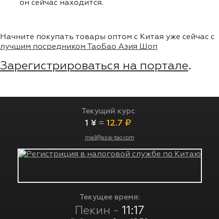
он сейчас находится.
Начните покупать товары оптом с Китая уже сейчас с
лучшим посредником ТаоБао Азия Шоп
Зарегистрироваться на портале
.
Текущий курс
1 ¥
=
12.7 ₽
mail@asia-tao.com
Текущее время:
Пекин -
11:17