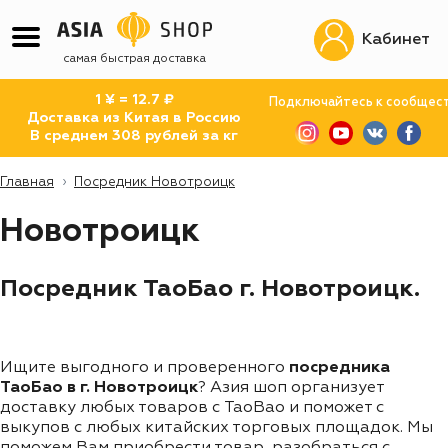
Кабинет
самая быстрая доставка
1 ¥ = 12.7 ₽
Подключайтесь к сообщес
Доставка из Китая в Россию
В среднем 308 рублей за кг
Главная
Посредник Новотроицк
Новотроицк
Посредник ТаоБао г. Новотроицк.
Ищите выгодного и проверенного
посредника
ТаоБао в г. Новотроицк
? Азия шоп организует
доставку любых товаров с TaoBao и поможет с
выкупов с любых китайских торговых площадок. Мы
поможем Вам приобрести товар, разобраться с