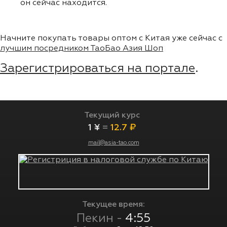
он сейчас находится.
Начните покупать товары оптом с Китая уже сейчас с
лучшим посредником ТаоБао Азия Шоп
Зарегистрироваться на портале
.
Текущий курс
1 ¥
=
12.7 ₽
mail@asia-tao.com
Текущее время:
Пекин -
4:55