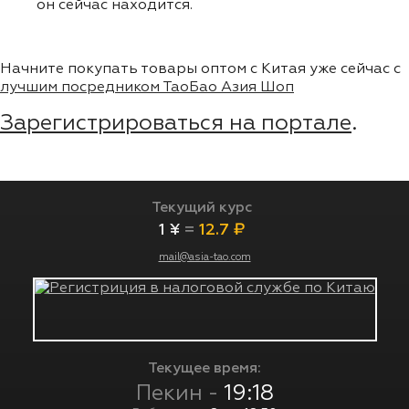
он сейчас находится.
Начните покупать товары оптом с Китая уже сейчас с
лучшим посредником ТаоБао Азия Шоп
Зарегистрироваться на портале
.
Текущий курс
1 ¥
=
12.7 ₽
mail@asia-tao.com
Текущее время:
Пекин -
19:18