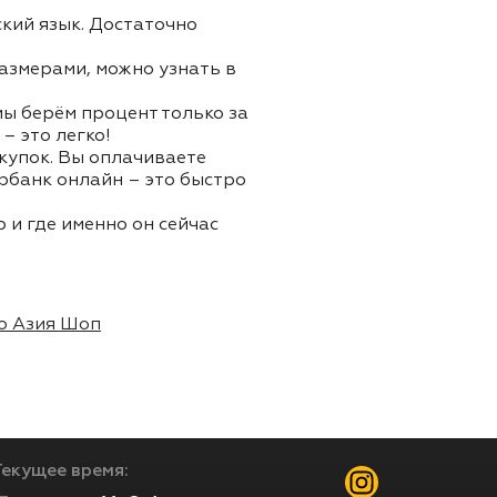
ский язык. Достаточно
азмерами, можно узнать в
 мы берём процент только за
– это легко!
окупок. Вы оплачиваете
ербанк онлайн – это быстро
 и где именно он сейчас
о Азия Шоп
Текущее время: