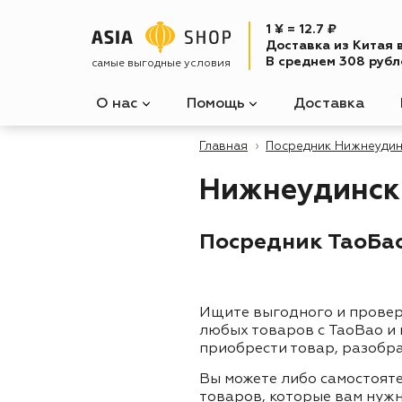
1 ¥ = 12.7 ₽
Доставка из Китая 
В среднем 308 рубле
самые выгодные условия
О нас
Помощь
Доставка
Главная
Посредник Нижнеудин
Нижнеудинск
Посредник ТаоБао
Ищите выгодного и прове
любых товаров с TaoBao и
приобрести товар, разобра
Вы можете либо самостоят
товаров, которые вам нужн