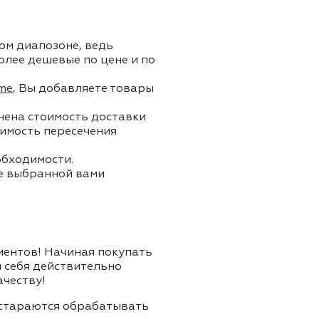
ом диапозоне, ведь
олее дешевые по цене и по
me
, Вы добавляете товары
ючена стоимость доставки
тоимость пересечения
обходимости.
ле выбранной вами
лиентов! Начиная покупать
я себя действительно
ачеству!
и стараются обрабатывать