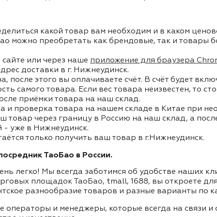
делиться какой товар вам необходим и в каком ценов
ао можно преобретать как брендовые, так и товары б
 сайте или через наше
приложение для браузера Chro
дрес доставки в г. Нижнеудинск.
, после этого вы оплачиваете счёт. В счёт будет вкл
ость самого товара. Если вес товара неизвестен, то с
осле приёмки товара на наш склад.
а и проверка товара на нашем складе в Китае при не
ш товар через границу в Россию на наш склад, а пос
 - уже в Нижнеудинск.
таётся только получить ваш товар в г.Нижнеудинск.
осредник ТаоБао в России.
ень легко! Мы всегда заботимся об удобстве наших к
орговых площадок ТаоБао, tmall, 1688, вы откроете дл
нтское разнообразие товаров и разные варианты по к
ие операторы и менеджеры, которые всегда на связи 