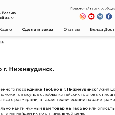
Подключайтесь к сообще
в Россию
й за кг
Карго
Сделать заказ
Отзывы
Белая Дост
ск
 г. Нижнеудинск.
ренного
посредника ТаоБао в г. Нижнеудинск
? Азия ш
 поможет с выкупов с любых китайских торговых площ
ться с размерами, а также техническими параметрами
ельно найти нужный вам
товар на ТаоБао
или описать
ы, и мы найдём их по оптимальной цене.