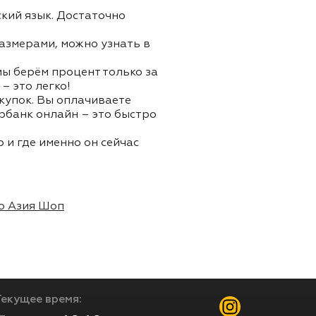
ский язык. Достаточно
азмерами, можно узнать в
 мы берём процент только за
– это легко!
окупок. Вы оплачиваете
ербанк онлайн – это быстро
 и где именно он сейчас
о Азия Шоп
Текущее время: