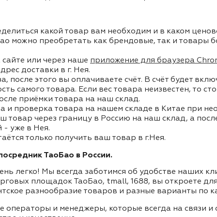
делиться какой товар вам необходим и в каком ценов
ао можно преобретать как брендовые, так и товары б
 сайте или через наше
приложение для браузера Chro
дрес доставки в г. Нея.
, после этого вы оплачиваете счёт. В счёт будет вкл
ость самого товара. Если вес товара неизвестен, то с
осле приёмки товара на наш склад.
а и проверка товара на нашем складе в Китае при не
ш товар через границу в Россию на наш склад, а пос
- уже в Нея.
аётся только получить ваш товар в г.Нея.
осредник ТаоБао в России.
ень легко! Мы всегда заботимся об удобстве наших к
орговых площадок ТаоБао, tmall, 1688, вы откроете дл
нтское разнообразие товаров и разные варианты по к
ие операторы и менеджеры, которые всегда на связи 