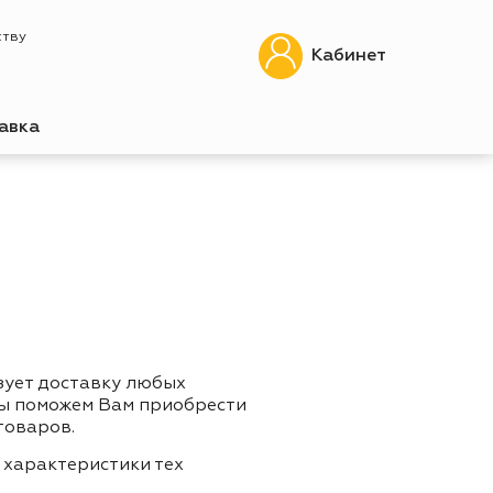
ству
Кабинет
авка
зует доставку любых
Мы поможем Вам приобрести
товаров.
 характеристики тех