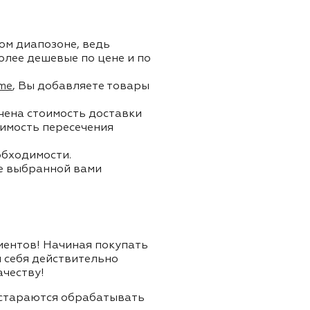
ом диапозоне, ведь
олее дешевые по цене и по
me
, Вы добавляете товары
ючена стоимость доставки
тоимость пересечения
обходимости.
ле выбранной вами
лиентов! Начиная покупать
я себя действительно
ачеству!
и стараются обрабатывать