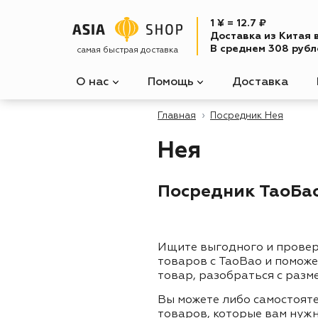
1 ¥ = 12.7 ₽
Доставка из Китая 
В среднем 308 рубле
самая быстрая доставка
О нас
Помощь
Доставка
Главная
Посредник Нея
Нея
Посредник ТаоБао 
Ищите выгодного и прове
товаров с TaoBao и помож
товар, разобраться с разм
Вы можете либо самостоят
товаров, которые вам нужн