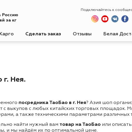
Подключайтесь к сообще
в Россию
й за кг
Карго
Сделать заказ
Отзывы
Белая Дост
г. Нея.
ренного
посредника ТаоБао в г. Нея
? Азия шоп органи
ет с выкупов с любых китайских торговых площадок. 
ерами, а также техническими параметрами различных 
ельно найти нужный вам
товар на ТаоБао
или описать
ы, и мы найдём их по оптимальной цене.