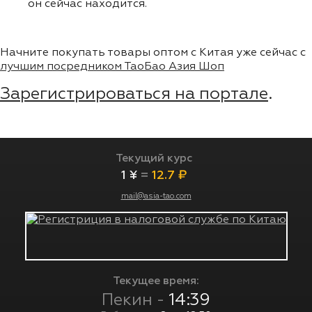
он сейчас находится.
Начните покупать товары оптом с Китая уже сейчас с
лучшим посредником ТаоБао Азия Шоп
Зарегистрироваться на портале
.
Текущий курс
1 ¥
=
12.7 ₽
mail@asia-tao.com
Текущее время:
Пекин -
14:39