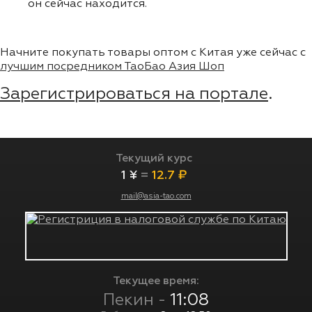
он сейчас находится.
Начните покупать товары оптом с Китая уже сейчас с
лучшим посредником ТаоБао Азия Шоп
Зарегистрироваться на портале
.
Текущий курс
1 ¥
=
12.7 ₽
mail@asia-tao.com
Текущее время:
Пекин -
11:08