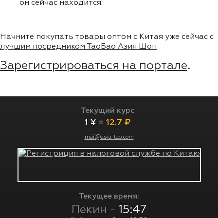
он сейчас находится.
Начните покупать товары оптом с Китая уже сейчас с
лучшим посредником ТаоБао Азия Шоп
Зарегистрироваться на портале
.
Текущий курс
1 ¥
=
12.7 ₽
mail@asia-tao.com
Текущее время:
Пекин -
15:47