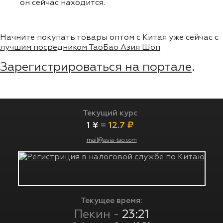
он сейчас находится.
Начните покупать товары оптом с Китая уже сейчас с
лучшим посредником ТаоБао Азия Шоп
Зарегистрироваться на портале
.
Текущий курс
1 ¥
=
12.7 ₽
mail@asia-tao.com
Текущее время:
Пекин -
23:21