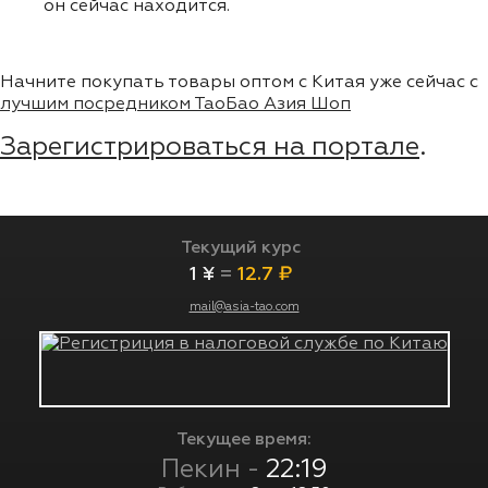
он сейчас находится.
Начните покупать товары оптом с Китая уже сейчас с
лучшим посредником ТаоБао Азия Шоп
Зарегистрироваться на портале
.
Текущий курс
1 ¥
=
12.7 ₽
mail@asia-tao.com
Текущее время:
Пекин -
22:19