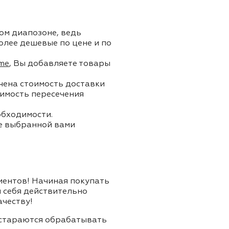
ом диапозоне, ведь
олее дешевые по цене и по
me
, Вы добавляете товары
ючена стоимость доставки
тоимость пересечения
обходимости.
ле выбранной вами
лиентов! Начиная покупать
я себя действительно
ачеству!
и стараются обрабатывать