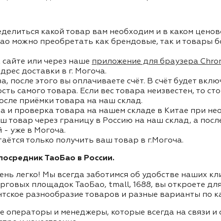
делиться какой товар вам необходим и в каком ценов
ао можно преобретать как брендовые, так и товары б
 сайте или через наше
приложение для браузера Chro
дрес доставки в г. Могоча.
, после этого вы оплачиваете счёт. В счёт будет вкл
ость самого товара. Если вес товара неизвестен, то с
осле приёмки товара на наш склад.
а и проверка товара на нашем складе в Китае при не
ш товар через границу в Россию на наш склад, а пос
- уже в Могоча.
таётся только получить ваш товар в г.Могоча.
осредник ТаоБао в России.
ень легко! Мы всегда заботимся об удобстве наших к
орговых площадок ТаоБао, tmall, 1688, вы откроете дл
нтское разнообразие товаров и разные варианты по к
ие операторы и менеджеры, которые всегда на связи 