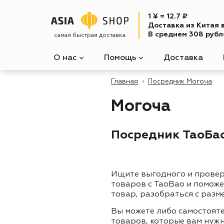
1 ¥ = 12.7 ₽
Доставка из Китая 
В среднем 308 рубле
самая быстрая доставка
О нас
Помощь
Доставка
Главная
Посредник Могоча
Могоча
Посредник ТаоБао 
Ищите выгодного и прове
товаров с TaoBao и помож
товар, разобраться с разм
Вы можете либо самостоят
товаров, которые вам нужн