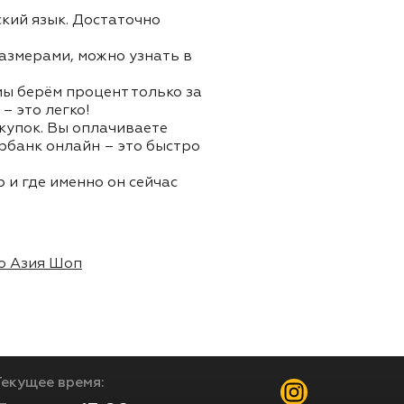
ский язык. Достаточно
азмерами, можно узнать в
 мы берём процент только за
– это легко!
окупок. Вы оплачиваете
ербанк онлайн – это быстро
 и где именно он сейчас
о Азия Шоп
Текущее время: