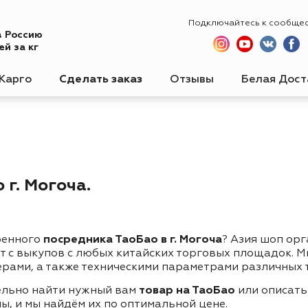
Подключайтесь к сообще
в Россию
й за кг
Карго
Сделать заказ
Отзывы
Белая Дост
г. Могоча.
ренного
посредника ТаоБао в г. Могоча
? Азия шоп ор
ет с выкупов с любых китайских торговых площадок. 
ерами, а также техническими параметрами различных 
ельно найти нужный вам
товар на ТаоБао
или описать
ы, и мы найдём их по оптимальной цене.