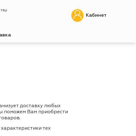
ству
Кабинет
авка
ганизует доставку любых
Мы поможем Вам приобрести
товаров.
 характеристики тех