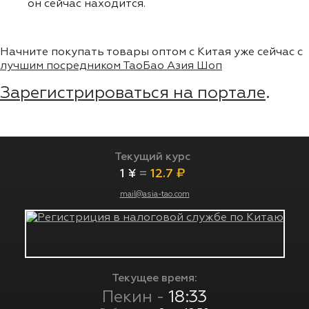
он сейчас находится.
Начните покупать товары оптом с Китая уже сейчас с
лучшим посредником ТаоБао Азия Шоп
Зарегистрироваться на портале
.
Текущий курс
1 ¥
=
12.7 ₽
mail@asia-tao.com
Текущее время:
Пекин -
18:33