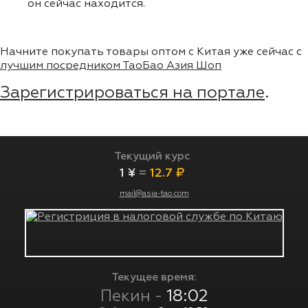
он сейчас находится.
Начните покупать товары оптом с Китая уже сейчас с
лучшим посредником ТаоБао Азия Шоп
Зарегистрироваться на портале
.
Текущий курс
1 ¥
=
12.7 ₽
mail@asia-tao.com
Текущее время:
Пекин -
18:02