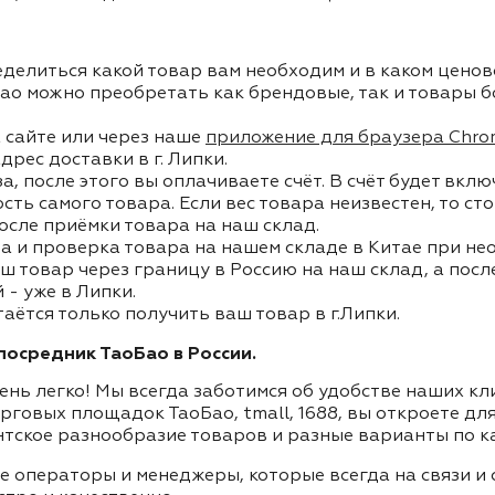
делиться какой товар вам необходим и в каком ценов
ао можно преобретать как брендовые, так и товары б
 сайте или через наше
приложение для браузера Chro
дрес доставки в г. Липки.
, после этого вы оплачиваете счёт. В счёт будет вкл
ость самого товара. Если вес товара неизвестен, то с
осле приёмки товара на наш склад.
а и проверка товара на нашем складе в Китае при не
ш товар через границу в Россию на наш склад, а пос
- уже в Липки.
таётся только получить ваш товар в г.Липки.
осредник ТаоБао в России.
ень легко! Мы всегда заботимся об удобстве наших к
орговых площадок ТаоБао, tmall, 1688, вы откроете дл
нтское разнообразие товаров и разные варианты по к
ие операторы и менеджеры, которые всегда на связи 