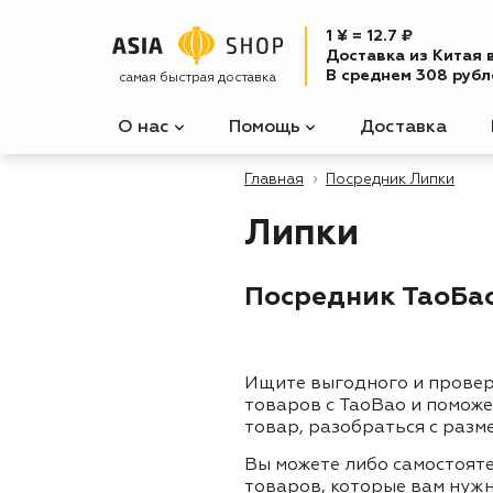
1 ¥ = 12.7 ₽
Доставка из Китая 
В среднем 308 рубле
самая быстрая доставка
О нас
Помощь
Доставка
Главная
Посредник Липки
Липки
Посредник ТаоБао
Ищите выгодного и прове
товаров с TaoBao и помож
товар, разобраться с разм
Вы можете либо самостоят
товаров, которые вам нужн