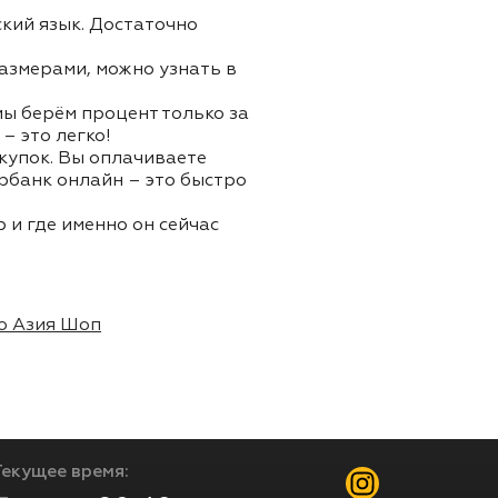
ский язык. Достаточно
азмерами, можно узнать в
 мы берём процент только за
– это легко!
окупок. Вы оплачиваете
ербанк онлайн – это быстро
 и где именно он сейчас
о Азия Шоп
Текущее время: