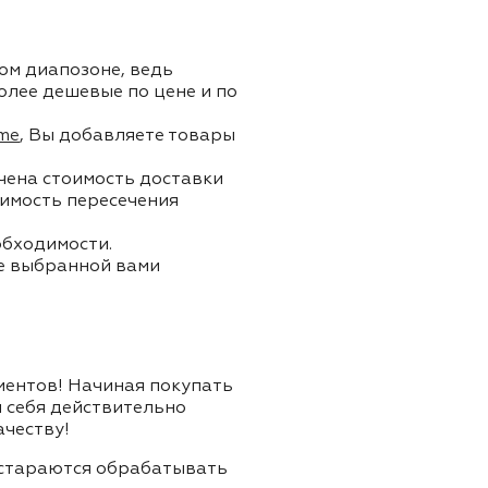
ом диапозоне, ведь
олее дешевые по цене и по
me
, Вы добавляете товары
ючена стоимость доставки
тоимость пересечения
обходимости.
ле выбранной вами
лиентов! Начиная покупать
я себя действительно
ачеству!
и стараются обрабатывать