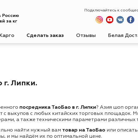
Подключайтесь к сообще
в Россию
й за кг
Карго
Сделать заказ
Отзывы
Белая Дост
 г. Липки.
ренного
посредника ТаоБао в г. Липки
? Азия шоп орга
ет с выкупов с любых китайских торговых площадок. 
ерами, а также техническими параметрами различных 
ельно найти нужный вам
товар на ТаоБао
или описать
ы, и мы найдём их по оптимальной цене.