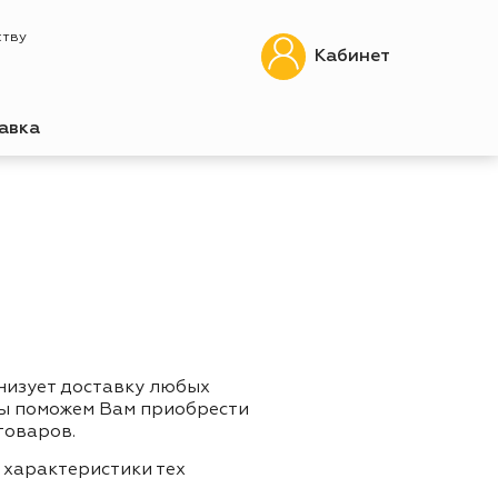
ству
Кабинет
авка
низует доставку любых
Мы поможем Вам приобрести
товаров.
 характеристики тех