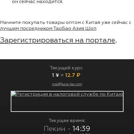
он сейчас находится.
Начните покупать товары оптом с Китая уже сейчас с
лучшим посредником ТаоБао Азия Шоп
Зарегистрироваться на портале
.
Текущий курс
1 ¥
=
12.7 ₽
mail@asia-tao.com
Текущее время:
Пекин -
14:39