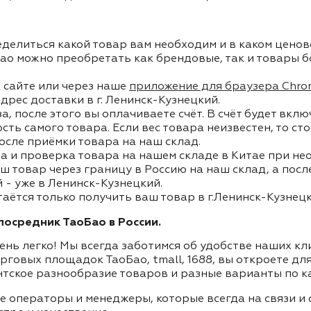
делиться какой товар вам необходим и в каком ценов
ао можно преобретать как брендовые, так и товары б
 сайте или через наше
приложение для браузера Chro
дрес доставки в г. Ленинск-Кузнецкий.
, после этого вы оплачиваете счёт. В счёт будет вкл
ость самого товара. Если вес товара неизвестен, то с
осле приёмки товара на наш склад.
а и проверка товара на нашем складе в Китае при не
ш товар через границу в Россию на наш склад, а пос
 - уже в Ленинск-Кузнецкий.
таётся только получить ваш товар в г.Ленинск-Кузнецк
осредник ТаоБао в России.
ень легко! Мы всегда заботимся об удобстве наших к
орговых площадок ТаоБао, tmall, 1688, вы откроете дл
нтское разнообразие товаров и разные варианты по к
ие операторы и менеджеры, которые всегда на связи 