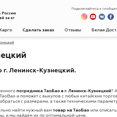
Подключайтесь к сообще
в Россию
й за кг
Карго
Сделать заказ
Отзывы
Белая Дост
узнецкий
нецкий
 г. Ленинск-Кузнецкий.
ренного
посредника ТаоБао в г. Ленинск-Кузнецкий
? 
 TaoBao и поможет с выкупов с любых китайских торг
обраться с размерами, а также техническими парамет
ельно найти нужный вам
товар на ТаоБао
или описать
ы, и мы найдём их по оптимальной цене.