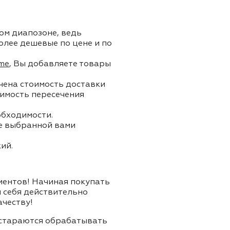
ом диапозоне, ведь
олее дешевые по цене и по
me
, Вы добавляете товары
ючена стоимость доставки
тоимость пересечения
обходимости.
ле выбранной вами
ий.
лиентов! Начиная покупать
я себя действительно
ачеству!
и стараются обрабатывать