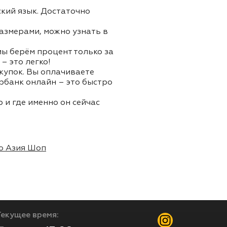
ский язык. Достаточно
азмерами, можно узнать в
 мы берём процент только за
– это легко!
окупок. Вы оплачиваете
ербанк онлайн – это быстро
 и где именно он сейчас
о Азия Шоп
Текущее время: