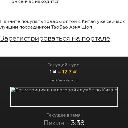
он сейчас находится.
Начните покупать товары оптом с Китая уже сейчас с
лучшим посредником ТаоБао Азия Шоп
Зарегистрироваться на портале
.
Текущий курс
1 ¥
=
12.7 ₽
mail@asia-tao.com
Текущее время:
Пекин -
3:38