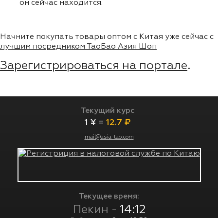
он сейчас находится.
Начните покупать товары оптом с Китая уже сейчас с
лучшим посредником ТаоБао Азия Шоп
Зарегистрироваться на портале
.
Текущий курс
1 ¥
=
12.7 ₽
mail@asia-tao.com
Текущее время:
Пекин -
14:12