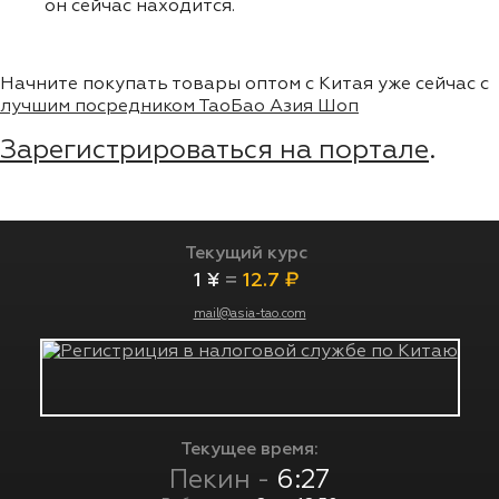
он сейчас находится.
Начните покупать товары оптом с Китая уже сейчас с
лучшим посредником ТаоБао Азия Шоп
Зарегистрироваться на портале
.
Текущий курс
1 ¥
=
12.7 ₽
mail@asia-tao.com
Текущее время:
Пекин -
6:27