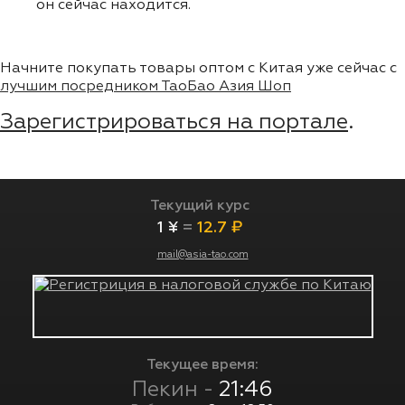
он сейчас находится.
Начните покупать товары оптом с Китая уже сейчас с
лучшим посредником ТаоБао Азия Шоп
Зарегистрироваться на портале
.
Текущий курс
1 ¥
=
12.7 ₽
mail@asia-tao.com
Текущее время:
Пекин -
21:46