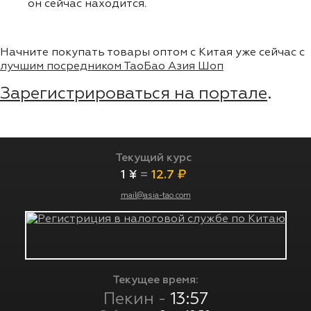
он сейчас находится.
Начните покупать товары оптом с Китая уже сейчас с
лучшим посредником ТаоБао Азия Шоп
Зарегистрироваться на портале
.
Текущий курс
1 ¥
=
12.7 ₽
mail@asia-tao.com
Текущее время:
Пекин -
13:57