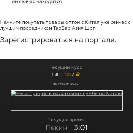
он сейчас находится.
Начните покупать товары оптом с Китая уже сейчас с
лучшим посредником ТаоБао Азия Шоп
Зарегистрироваться на портале
.
Текущий курс
1 ¥
=
12.7 ₽
mail@asia-tao.com
Текущее время:
Пекин -
3:01