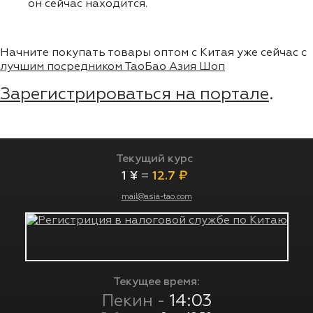
он сейчас находится.
Начните покупать товары оптом с Китая уже сейчас с
лучшим посредником ТаоБао Азия Шоп
Зарегистрироваться на портале
.
Текущий курс
1 ¥
=
12.7 ₽
mail@asia-tao.com
Текущее время:
Пекин -
14:03