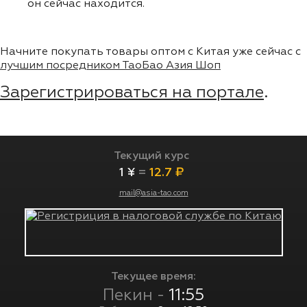
он сейчас находится.
Начните покупать товары оптом с Китая уже сейчас с
лучшим посредником ТаоБао Азия Шоп
Зарегистрироваться на портале
.
Текущий курс
1 ¥
=
12.7 ₽
mail@asia-tao.com
Текущее время:
Пекин -
11:55