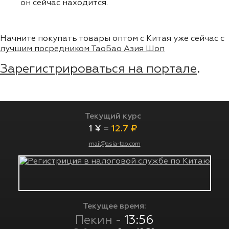
он сейчас находится.
Начните покупать товары оптом с Китая уже сейчас с
лучшим посредником ТаоБао Азия Шоп
Зарегистрироваться на портале
.
Текущий курс
1 ¥
=
12.7 ₽
mail@asia-tao.com
Текущее время:
Пекин -
13:56