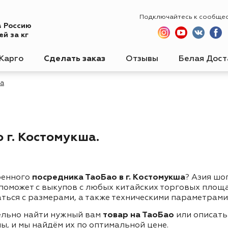
Подключайтесь к сообще
в Россию
й за кг
Карго
Сделать заказ
Отзывы
Белая Дост
а
 г. Костомукша.
ренного
посредника ТаоБао в г. Костомукша
? Азия шо
 поможет с выкупов с любых китайских торговых площ
ться с размерами, а также техническими параметрами
ельно найти нужный вам
товар на ТаоБао
или описать
ы, и мы найдём их по оптимальной цене.