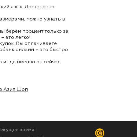
ский язык. Достаточно
азмерами, можно узнать в
 мы берём процент только за
– это легко!
окупок. Вы оплачиваете
ербанк онлайн – это быстро
 и где именно он сейчас
о Азия Шоп
Текущее время: