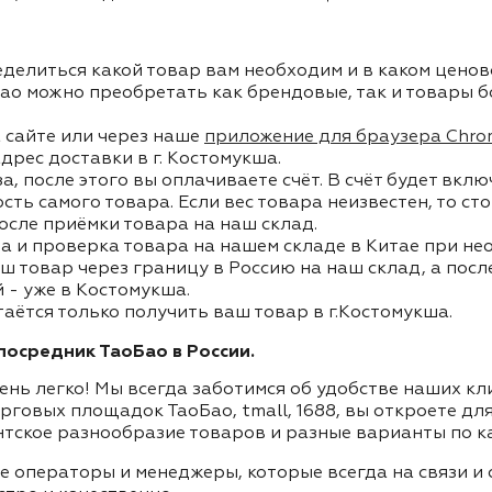
делиться какой товар вам необходим и в каком ценов
ао можно преобретать как брендовые, так и товары б
 сайте или через наше
приложение для браузера Chro
дрес доставки в г. Костомукша.
, после этого вы оплачиваете счёт. В счёт будет вкл
ость самого товара. Если вес товара неизвестен, то с
осле приёмки товара на наш склад.
а и проверка товара на нашем складе в Китае при не
ш товар через границу в Россию на наш склад, а пос
 - уже в Костомукша.
таётся только получить ваш товар в г.Костомукша.
осредник ТаоБао в России.
ень легко! Мы всегда заботимся об удобстве наших к
орговых площадок ТаоБао, tmall, 1688, вы откроете дл
нтское разнообразие товаров и разные варианты по к
ие операторы и менеджеры, которые всегда на связи 