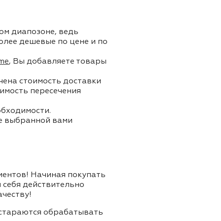
ом диапозоне, ведь
олее дешевые по цене и по
me
, Вы добавляете товары
ючена стоимость доставки
тоимость пересечения
обходимости.
ле выбранной вами
лиентов! Начиная покупать
я себя действительно
ачеству!
и стараются обрабатывать