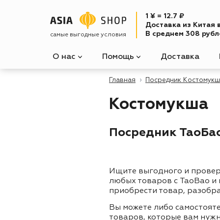
1 ¥ = 12.7 ₽
Доставка из Китая 
В среднем 308 рубле
самые выгодные условия
О нас
Помощь
Доставка
Главная
Посредник Костомукш
Костомукша
Посредник ТаоБао
Ищите выгодного и прове
любых товаров с TaoBao и
приобрести товар, разобра
Вы можете либо самостоят
товаров, которые вам нужн