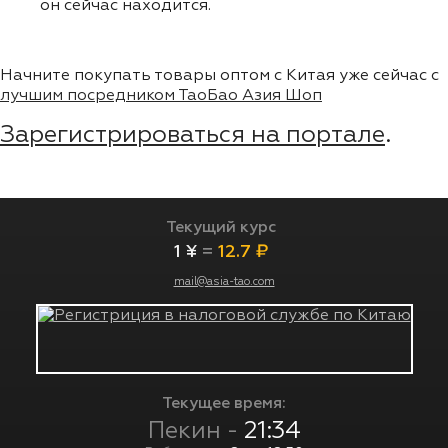
он сейчас находится.
Начните покупать товары оптом с Китая уже сейчас с
лучшим посредником ТаоБао Азия Шоп
Зарегистрироваться на портале
.
Текущий курс
1 ¥
=
12.7 ₽
mail@asia-tao.com
Текущее время:
Пекин -
21:34