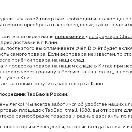
делиться какой товар вам необходим и в каком ценов
ао можно преобретать как брендовые, так и товары б
 сайте или через наше
приложение для браузера Chro
дрес доставки в г. Клин.
, после этого вы оплачиваете счёт. В счёт будет вкл
ость самого товара. Если вес товара неизвестен, то с
осле приёмки товара на наш склад.
а и проверка товара на нашем складе в Китае при не
ш товар через границу в Россию на наш склад, а пос
- уже в Клин.
таётся только получить ваш товар в г.Клин.
осредник ТаоБао в России.
ень легко! Мы всегда заботимся об удобстве наших к
орговых площадок ТаоБао, tmall, 1688, вы откроете дл
нтское разнообразие товаров и разные варианты по к
ие операторы и менеджеры, которые всегда на связи 