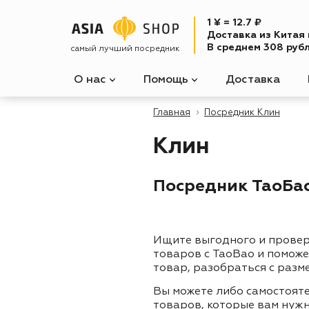
1 ¥ = 12.7 ₽
Доставка из Китая
В среднем 308 рубл
самый лучший посредник
О нас
Помощь
Доставка
Главная
Посредник Клин
Клин
Посредник ТаоБао 
Ищите выгодного и прове
товаров с TaoBao и помож
товар, разобраться с разм
Вы можете либо самостоят
товаров, которые вам нужн