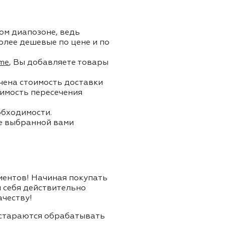
ом диапозоне, ведь
олее дешевые по цене и по
me
, Вы добавляете товары
ючена стоимость доставки
тоимость пересечения
обходимости.
ле выбранной вами
лиентов! Начиная покупать
я себя действительно
ачеству!
и стараются обрабатывать