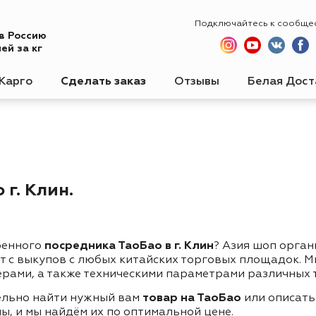
Подключайтесь к сообще
 в Россию
ей за кг
Карго
Сделать заказ
Отзывы
Белая Дост
г. Клин.
ренного
посредника ТаоБао в г. Клин
? Азия шоп орган
ет с выкупов с любых китайских торговых площадок. 
ерами, а также техническими параметрами различных 
ельно найти нужный вам
товар на ТаоБао
или описать
ы, и мы найдём их по оптимальной цене.