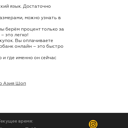
ский язык. Достаточно
азмерами, можно узнать в
 мы берём процент только за
– это легко!
окупок. Вы оплачиваете
ербанк онлайн – это быстро
 и где именно он сейчас
о Азия Шоп
Текущее время: