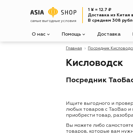
1 ¥ = 12.7 ₽
Доставка из Китая 
В среднем 308 рубле
самые выгодные условия
О нас
Помощь
Доставка
Главная
Посредник Кисловодс
Кисловодск
Посредник ТаоБао
Ищите выгодного и прове
любых товаров с TaoBao и
приобрести товар, разобра
Вы можете либо самостоят
товаров, которые вам нужн