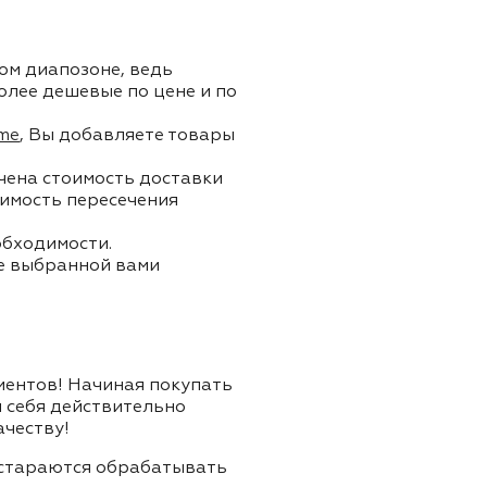
ом диапозоне, ведь
олее дешевые по цене и по
me
, Вы добавляете товары
ючена стоимость доставки
тоимость пересечения
обходимости.
ле выбранной вами
лиентов! Начиная покупать
я себя действительно
ачеству!
и стараются обрабатывать