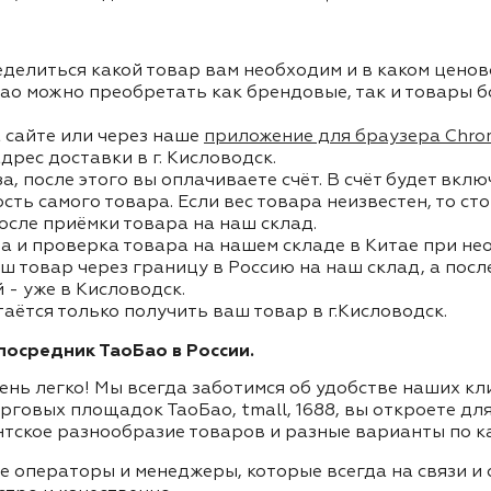
делиться какой товар вам необходим и в каком ценов
ао можно преобретать как брендовые, так и товары б
 сайте или через наше
приложение для браузера Chro
дрес доставки в г. Кисловодск.
, после этого вы оплачиваете счёт. В счёт будет вкл
ость самого товара. Если вес товара неизвестен, то с
осле приёмки товара на наш склад.
а и проверка товара на нашем складе в Китае при не
ш товар через границу в Россию на наш склад, а пос
- уже в Кисловодск.
таётся только получить ваш товар в г.Кисловодск.
осредник ТаоБао в России.
ень легко! Мы всегда заботимся об удобстве наших к
орговых площадок ТаоБао, tmall, 1688, вы откроете дл
нтское разнообразие товаров и разные варианты по к
ие операторы и менеджеры, которые всегда на связи 