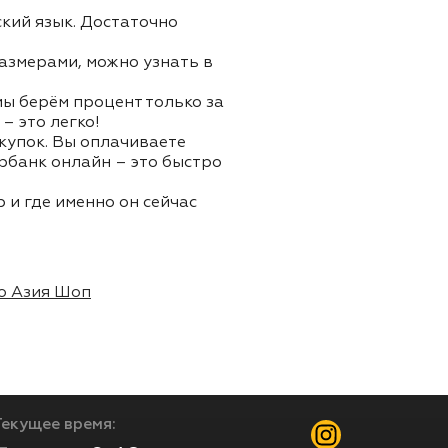
ский язык. Достаточно
азмерами, можно узнать в
 мы берём процент только за
– это легко!
окупок. Вы оплачиваете
ербанк онлайн – это быстро
 и где именно он сейчас
о Азия Шоп
Текущее время: