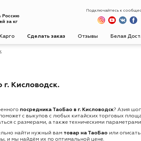
Подключайтесь к сообще
в Россию
й за кг
Карго
Сделать заказ
Отзывы
Белая Дост
к
 г. Кисловодск.
ренного
посредника ТаоБао в г. Кисловодск
? Азия шо
 поможет с выкупов с любых китайских торговых площ
ться с размерами, а также техническими параметрами
ельно найти нужный вам
товар на ТаоБао
или описать
ы, и мы найдём их по оптимальной цене.