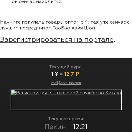
он сейчас находится.
Начните покупать товары оптом с Китая уже сейчас с
лучшим посредником ТаоБао Азия Шоп
Зарегистрироваться на портале
.
Текущий курс
1 ¥
=
12.7 ₽
mail@asia-tao.com
Текущее время:
Пекин -
12:21