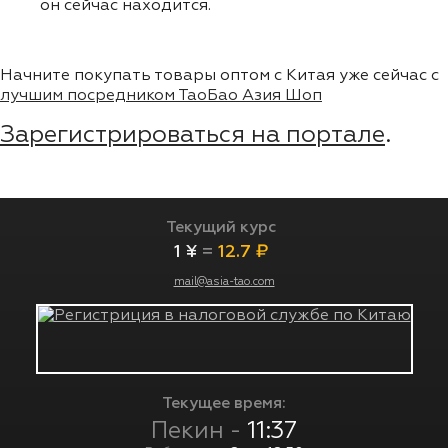
он сейчас находится.
Начните покупать товары оптом с Китая уже сейчас с
лучшим посредником ТаоБао Азия Шоп
Зарегистрироваться на портале
.
Текущий курс
1 ¥
=
12.7 ₽
mail@asia-tao.com
Текущее время:
Пекин -
11:37