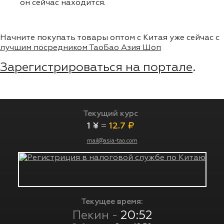
он сейчас находится.
Начните покупать товары оптом с Китая уже сейчас с
лучшим посредником ТаоБао Азия Шоп
Зарегистрироваться на портале
.
Текущий курс
1 ¥
=
12.7 ₽
mail@asia-tao.com
Текущее время:
Пекин -
20:52