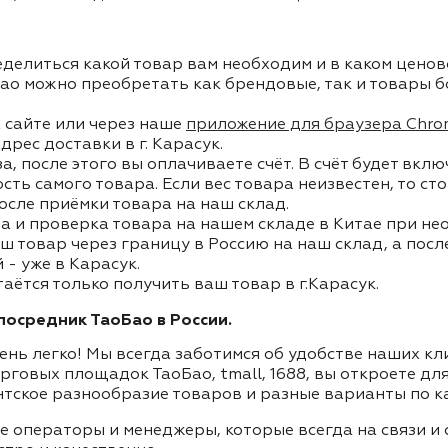
делиться какой товар вам необходим и в каком ценов
ао можно преобретать как брендовые, так и товары б
 сайте или через наше
приложение для браузера Chro
дрес доставки в г. Карасук.
, после этого вы оплачиваете счёт. В счёт будет вкл
ость самого товара. Если вес товара неизвестен, то с
осле приёмки товара на наш склад.
а и проверка товара на нашем складе в Китае при не
ш товар через границу в Россию на наш склад, а пос
- уже в Карасук.
таётся только получить ваш товар в г.Карасук.
осредник ТаоБао в России.
ень легко! Мы всегда заботимся об удобстве наших к
орговых площадок ТаоБао, tmall, 1688, вы откроете дл
нтское разнообразие товаров и разные варианты по к
ие операторы и менеджеры, которые всегда на связи 