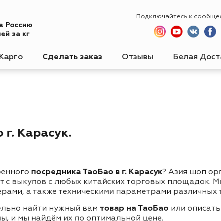
Подключайтесь к сообще
 в Россию
ей за кг
Карго
Сделать заказ
Отзывы
Белая Дост
г. Карасук.
ренного
посредника ТаоБао в г. Карасук
? Азия шоп ор
ет с выкупов с любых китайских торговых площадок. 
ерами, а также техническими параметрами различных 
ельно найти нужный вам
товар на ТаоБао
или описать
ы, и мы найдём их по оптимальной цене.