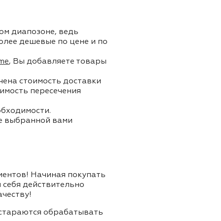
ом диапозоне, ведь
олее дешевые по цене и по
me
, Вы добавляете товары
ючена стоимость доставки
тоимость пересечения
обходимости.
ле выбранной вами
лиентов! Начиная покупать
я себя действительно
ачеству!
и стараются обрабатывать