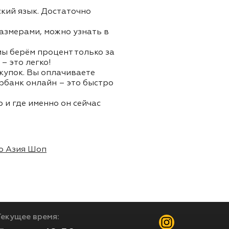
ский язык. Достаточно
азмерами, можно узнать в
 мы берём процент только за
– это легко!
окупок. Вы оплачиваете
ербанк онлайн – это быстро
 и где именно он сейчас
о Азия Шоп
Текущее время: