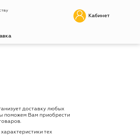
ству
Кабинет
авка
ганизует доставку любых
Мы поможем Вам приобрести
товаров.
 характеристики тех