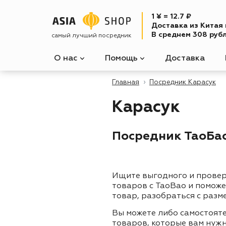
1 ¥ = 12.7 ₽
Доставка из Китая
В среднем 308 рубл
самый лучший посредник
О нас
Помощь
Доставка
Главная
Посредник Карасук
Карасук
Посредник ТаоБао 
Ищите выгодного и прове
товаров с TaoBao и помож
товар, разобраться с разм
Вы можете либо самостоят
товаров, которые вам нужн