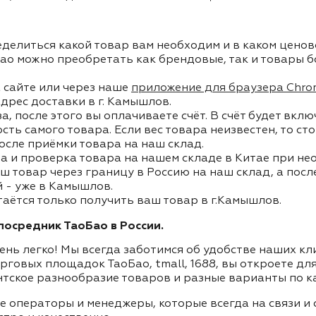
делиться какой товар вам необходим и в каком ценов
ао можно преобретать как брендовые, так и товары б
 сайте или через наше
приложение для браузера Chro
адрес доставки в г. Камышлов.
, после этого вы оплачиваете счёт. В счёт будет вкл
ость самого товара. Если вес товара неизвестен, то с
осле приёмки товара на наш склад.
а и проверка товара на нашем складе в Китае при не
ш товар через границу в Россию на наш склад, а пос
 - уже в Камышлов.
таётся только получить ваш товар в г.Камышлов.
осредник ТаоБао в России.
ень легко! Мы всегда заботимся об удобстве наших к
орговых площадок ТаоБао, tmall, 1688, вы откроете дл
нтское разнообразие товаров и разные варианты по к
ие операторы и менеджеры, которые всегда на связи 