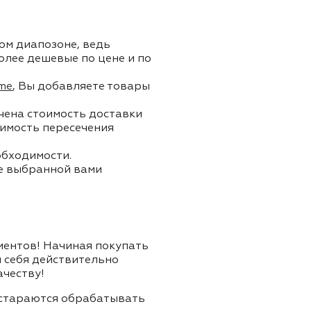
ом диапозоне, ведь
олее дешевые по цене и по
me
, Вы добавляете товары
ючена стоимость доставки
тоимость пересечения
обходимости.
ле выбранной вами
лиентов! Начиная покупать
я себя действительно
ачеству!
и стараются обрабатывать