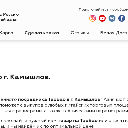
Подключайтесь к сообще
 в Россию
ей за кг
Карго
Сделать заказ
Отзывы
Белая Дост
 г. Камышлов.
ренного
посредника ТаоБао в г. Камышлов
? Азия шоп 
 поможет с выкупов с любых китайских торговых площ
ться с размерами, а также техническими параметрами
ельно найти нужный вам
товар на ТаоБао
или описать
ы, и мы найдём их по оптимальной цене.