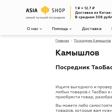
1 ¥ = 12.7 ₽
Доставка из Китая
В среднем 308 рубл
самый лучший посредник
О нас
Помощь
Доставка
Главная
Посредник Камышлов
Камышлов
Посредник ТаоБао
Ищите выгодного и прове
любых товаров с TaoBao и
приобрести товар, разобра
Вы можете либо самостоят
товаров, которые вам нужн