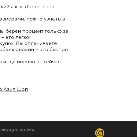
ский язык. Достаточно
азмерами, можно узнать в
 мы берём процент только за
– это легко!
окупок. Вы оплачиваете
ербанк онлайн – это быстро
 и где именно он сейчас
о Азия Шоп
Текущее время: