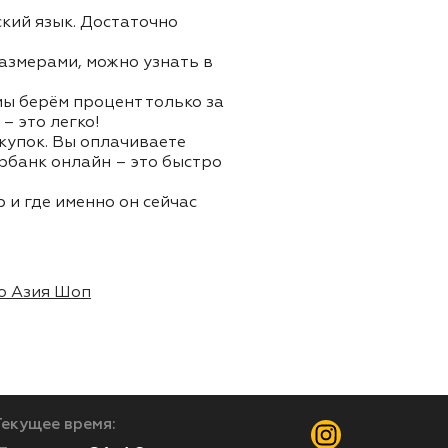
ский язык. Достаточно
азмерами, можно узнать в
 мы берём процент только за
– это легко!
окупок. Вы оплачиваете
ербанк онлайн – это быстро
 и где именно он сейчас
о Азия Шоп
Текущее время: