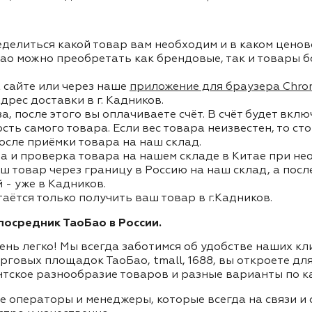
делиться какой товар вам необходим и в каком ценов
ао можно преобретать как брендовые, так и товары б
 сайте или через наше
приложение для браузера Chro
дрес доставки в г. Кадников.
, после этого вы оплачиваете счёт. В счёт будет вкл
ость самого товара. Если вес товара неизвестен, то с
осле приёмки товара на наш склад.
а и проверка товара на нашем складе в Китае при не
ш товар через границу в Россию на наш склад, а пос
- уже в Кадников.
таётся только получить ваш товар в г.Кадников.
осредник ТаоБао в России.
ень легко! Мы всегда заботимся об удобстве наших к
орговых площадок ТаоБао, tmall, 1688, вы откроете дл
нтское разнообразие товаров и разные варианты по к
ие операторы и менеджеры, которые всегда на связи 