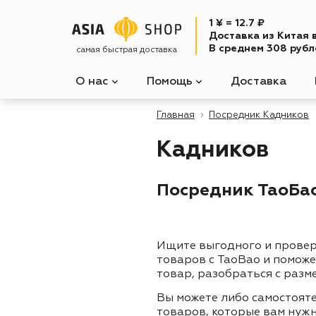
1 ¥ = 12.7 ₽
Доставка из Китая 
В среднем 308 рубле
самая быстрая доставка
О нас
Помощь
Доставка
Главная
Посредник Кадников
Кадников
Посредник ТаоБао
Ищите выгодного и прове
товаров с TaoBao и помож
товар, разобраться с разм
Вы можете либо самостоят
товаров, которые вам нужн