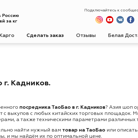
Подключайтесь к сообще
в Россию
й за кг
Карго
Сделать заказ
Отзывы
Белая Дост
 г. Кадников.
ренного
посредника ТаоБао в г. Кадников
? Азия шоп 
ет с выкупов с любых китайских торговых площадок. 
ерами, а также техническими параметрами различных 
ельно найти нужный вам
товар на ТаоБао
или описать
ы, и мы найдём их по оптимальной цене.