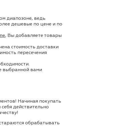
ом диапозоне, ведь
олее дешевые по цене и по
me
, Вы добавляете товары
ючена стоимость доставки
тоимость пересечения
обходимости.
ле выбранной вами
лиентов! Начиная покупать
я себя действительно
ачеству!
и стараются обрабатывать