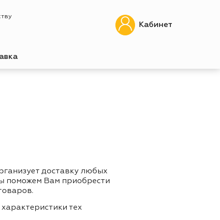
ству
Кабинет
авка
организует доставку любых
Мы поможем Вам приобрести
товаров.
 характеристики тех