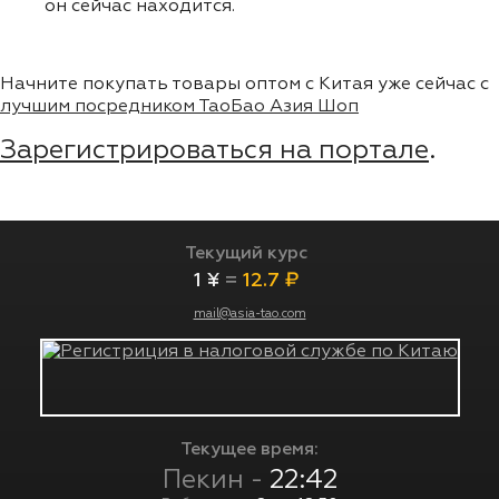
он сейчас находится.
Начните покупать товары оптом с Китая уже сейчас с
лучшим посредником ТаоБао Азия Шоп
Зарегистрироваться на портале
.
Текущий курс
1 ¥
=
12.7 ₽
mail@asia-tao.com
Текущее время:
Пекин -
22:42