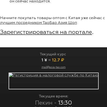
он сейчас находится.
Начните покупать товары оптом с Китая уже сейчас с
лучшим посредником ТаоБао Азия Шоп
Зарегистрироваться на портале
.
Текущий курс
1 ¥
=
12.7 ₽
mail@asia-tao.com
Текущее время:
Пекин -
13:30