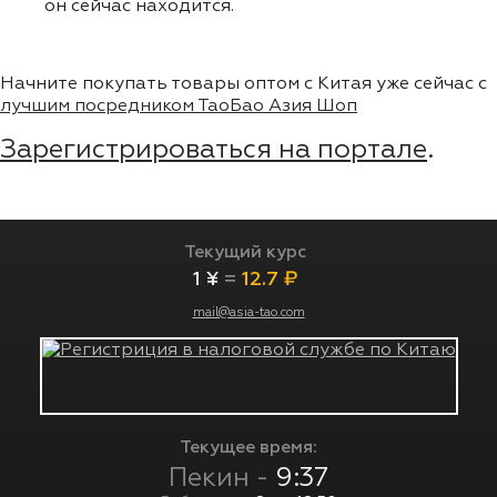
он сейчас находится.
Начните покупать товары оптом с Китая уже сейчас с
лучшим посредником ТаоБао Азия Шоп
Зарегистрироваться на портале
.
Текущий курс
1 ¥
=
12.7 ₽
mail@asia-tao.com
Текущее время:
Пекин -
9:37