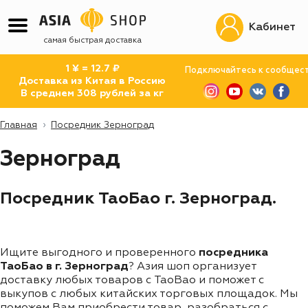
Кабинет
самая быстрая доставка
1 ¥ = 12.7 ₽
Подключайтесь к сообщес
Доставка из Китая в Россию
В среднем 308 рублей за кг
Главная
Посредник Зерноград
Зерноград
Посредник ТаоБао г. Зерноград.
Ищите выгодного и проверенного
посредника
ТаоБао в г. Зерноград
? Азия шоп организует
доставку любых товаров с TaoBao и поможет с
выкупов с любых китайских торговых площадок. Мы
поможем Вам приобрести товар, разобраться с