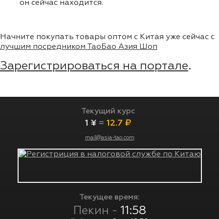
он сейчас находится.
Начните покупать товары оптом с Китая уже сейчас с
лучшим посредником ТаоБао Азия Шоп
Зарегистрироваться на портале
.
Текущий курс
1 ¥
=
12.7 ₽
mail@asia-tao.com
Текущее время:
Пекин -
11:58