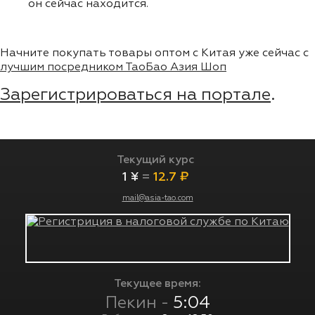
он сейчас находится.
Начните покупать товары оптом с Китая уже сейчас с
лучшим посредником ТаоБао Азия Шоп
Зарегистрироваться на портале
.
Текущий курс
1 ¥
=
12.7 ₽
mail@asia-tao.com
Текущее время:
Пекин -
5:04