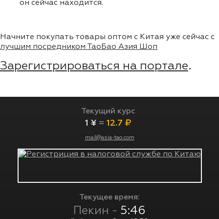
он сейчас находится.
Начните покупать товары оптом с Китая уже сейчас с
лучшим посредником ТаоБао Азия Шоп
Зарегистрироваться на портале
.
Текущий курс
1 ¥
=
12.7 ₽
mail@asia-tao.com
Текущее время:
Пекин -
5:46