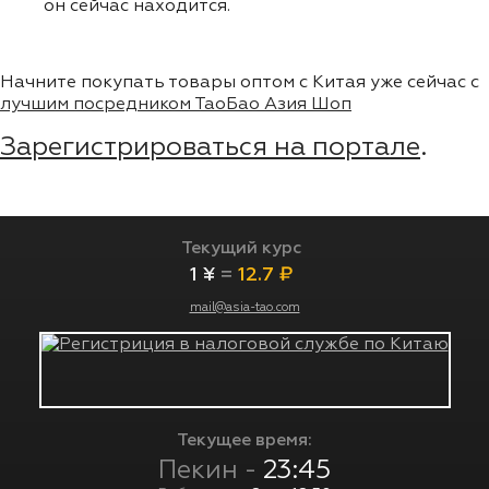
он сейчас находится.
Начните покупать товары оптом с Китая уже сейчас с
лучшим посредником ТаоБао Азия Шоп
Зарегистрироваться на портале
.
Текущий курс
1 ¥
=
12.7 ₽
mail@asia-tao.com
Текущее время:
Пекин -
23:45