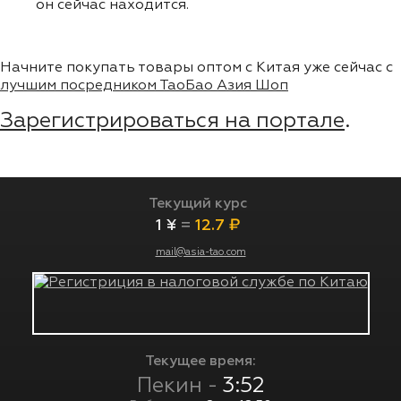
он сейчас находится.
Начните покупать товары оптом с Китая уже сейчас с
лучшим посредником ТаоБао Азия Шоп
Зарегистрироваться на портале
.
Текущий курс
1 ¥
=
12.7 ₽
mail@asia-tao.com
Текущее время:
Пекин -
3:52