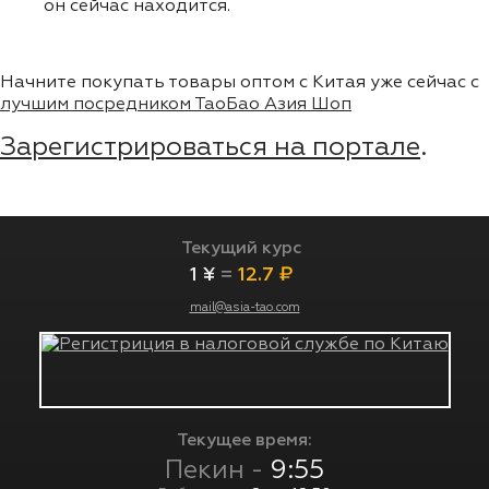
он сейчас находится.
Начните покупать товары оптом с Китая уже сейчас с
лучшим посредником ТаоБао Азия Шоп
Зарегистрироваться на портале
.
Текущий курс
1 ¥
=
12.7 ₽
mail@asia-tao.com
Текущее время:
Пекин -
9:55