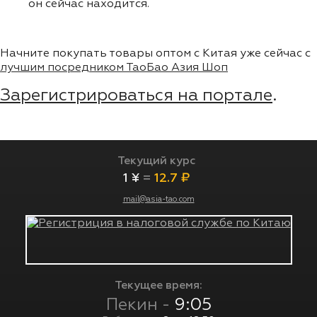
он сейчас находится.
Начните покупать товары оптом с Китая уже сейчас с
лучшим посредником ТаоБао Азия Шоп
Зарегистрироваться на портале
.
Текущий курс
1 ¥
=
12.7 ₽
mail@asia-tao.com
Текущее время:
Пекин -
9:05