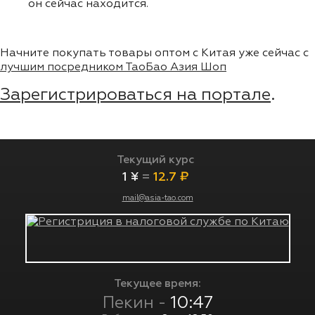
он сейчас находится.
Начните покупать товары оптом с Китая уже сейчас с
лучшим посредником ТаоБао Азия Шоп
Зарегистрироваться на портале
.
Текущий курс
1 ¥
=
12.7 ₽
mail@asia-tao.com
Текущее время:
Пекин -
10:47