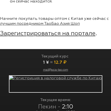
он сейчас находится.
Начните покупать товары оптом с Китая уже сейчас с
лучшим посредником ТаоБао Азия Шоп
Зарегистрироваться на портале
.
Текущий курс
1 ¥
=
12.7 ₽
mail@asia-tao.com
Текущее время:
Пекин -
2:10